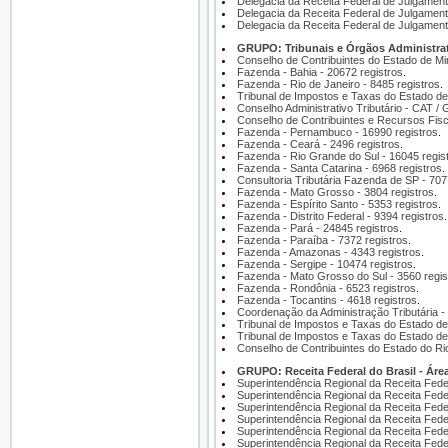
Delegacia da Receita Federal de Julgamento
Delegacia da Receita Federal de Julgamento
Delegacia da Receita Federal de Julgament
GRUPO: Tribunais e Órgãos Administrati
Conselho de Contribuintes do Estado de M
Fazenda - Bahia - 20672 registros
.
Fazenda - Rio de Janeiro - 8485 registros
.
Tribunal de Impostos e Taxas do Estado de 
Conselho Administrativo Tributário - CAT / 
Conselho de Contribuintes e Recursos Fisc
Fazenda - Pernambuco - 16990 registros
.
Fazenda - Ceará - 2496 registros
.
Fazenda - Rio Grande do Sul - 16045 regis
Fazenda - Santa Catarina - 6968 registros
.
Consultoria Tributária Fazenda de SP - 707
Fazenda - Mato Grosso - 3804 registros
.
Fazenda - Espírito Santo - 5353 registros
.
Fazenda - Distrito Federal - 9394 registros
.
Fazenda - Pará - 24845 registros
.
Fazenda - Paraíba - 7372 registros
.
Fazenda - Amazonas - 4343 registros
.
Fazenda - Sergipe - 10474 registros
.
Fazenda - Mato Grosso do Sul - 3560 regis
Fazenda - Rondônia - 6523 registros
.
Fazenda - Tocantins - 4618 registros
.
Coordenação da Administração Tributária - 
Tribunal de Impostos e Taxas do Estado de 
Tribunal de Impostos e Taxas do Estado de
Conselho de Contribuintes do Estado do Ri
GRUPO: Receita Federal do Brasil - Área
Superintendência Regional da Receita Feder
Superintendência Regional da Receita Feder
Superintendência Regional da Receita Feder
Superintendência Regional da Receita Feder
Superintendência Regional da Receita Feder
Superintendência Regional da Receita Feder