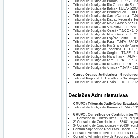
Tribunal de Justiça do Paraná - TJ/PR - 75
Tribunal de Justiça do Rio Grande do Sul -
Tribunal de Justiça da Bahia - TJ/BA - 2203
Tribunal de Justiça de Pernambuco - TJ/PE
Tribunal de Justiça de Santa Catarina - TJ
Tribunal de Justiça do Distrito Federal e Te
Tribunal de Justiça de Mato Grosso do Sul 
Tribunal de Justiça do Amazonas - TJ/AM -
Tribunal de Justiça do Ceará - TJ/CE - 140
Tribunal de Justiça de Mato Grosso - TJ/M
Tribunal de Justiça do Espírito Santo - TJ/
Tribunal de Justiça de Pará - TJ/PA - 68912
Tribunal de Justiça do Rio Grande do Norte
Tribunal de Justiça do Tocantins- TJ/TO - 
Tribunal de Justiça de Sergipe - TJ/SE - 11
Tribunal de Justiça do Maranhão - TJ/MA - 
Tribunal de Justiça do Acre - TJ/AC - 5213 
Tribunal de Justiça de Roraima - TJ/RR - 8
Tribunal de Justiça do Amapá - TJ/AP - 322
Outros Órgaos Judiciários: - 5 registros
Tribunal Regional do Trabalho da 3a. Região
Tribunal de Justiça de Goiás - TJ/GO - 3 re
Decisões Administrativas
GRUPO: Tribunais Judiciários Estaduais 
Tribunal de Justiça do Paraná - TJ/PR - 39
GRUPO: Conselhos de Contribuintes/MF 
1º Conselho de Contribuintes - 88797 regis
2º Conselho de Contribuintes - 38901 regis
3º Conselho de Contribuintes - 20638 regis
Câmara Superior de Recursos Fiscais - CS
Conselho Administrativo de Recursos Fisca
Conselho Administrativo de Recursos Fisca