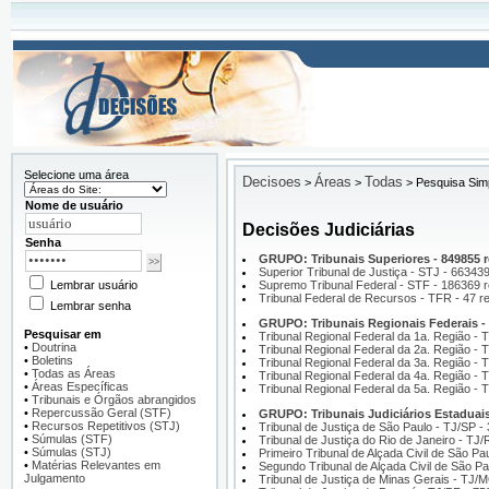
Selecione uma área
Decisoes
Áreas
Todas
>
>
>
Pesquisa Sim
Nome de usuário
Decisões Judiciárias
Senha
GRUPO: Tribunais Superiores - 849855 r
Superior Tribunal de Justiça - STJ - 663439
Lembrar usuário
Supremo Tribunal Federal - STF - 186369 r
Tribunal Federal de Recursos - TFR - 47 re
Lembrar senha
GRUPO: Tribunais Regionais Federais - 
Pesquisar em
Tribunal Regional Federal da 1a. Região - 
•
Doutrina
Tribunal Regional Federal da 2a. Região - 
•
Boletins
Tribunal Regional Federal da 3a. Região - 
•
Todas as Áreas
Tribunal Regional Federal da 4a. Região - 
•
Áreas Específicas
Tribunal Regional Federal da 5a. Região - 
•
Tribunais e Órgãos abrangidos
•
Repercussão Geral (STF)
GRUPO: Tribunais Judiciários Estaduais 
•
Recursos Repetitivos (STJ)
Tribunal de Justiça de São Paulo - TJ/SP -
•
Súmulas (STF)
Tribunal de Justiça do Rio de Janeiro - TJ/
•
Súmulas (STJ)
Primeiro Tribunal de Alçada Civil de São Pa
•
Matérias Relevantes em
Segundo Tribunal de Alçada Civil de São Pa
Julgamento
Tribunal de Justiça de Minas Gerais - TJ/M