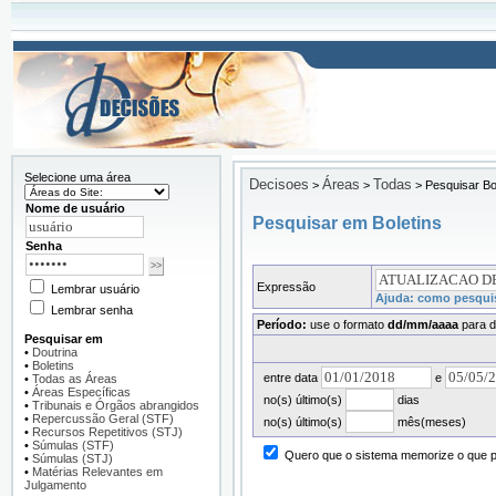
Selecione uma área
Decisoes
Áreas
Todas
>
>
>
Pesquisar Bo
Nome de usuário
Pesquisar em Boletins
Senha
Expressão
Lembrar usuário
Ajuda: como pesquis
Lembrar senha
Período:
use o formato
dd/mm/aaaa
para d
Pesquisar em
•
Doutrina
•
Boletins
entre data
e
•
Todas as Áreas
•
Áreas Específicas
no(s) último(s)
dias
•
Tribunais e Órgãos abrangidos
•
Repercussão Geral (STF)
no(s) último(s)
mês(meses)
•
Recursos Repetitivos (STJ)
•
Súmulas (STF)
Quero que o sistema memorize o que pr
•
Súmulas (STJ)
•
Matérias Relevantes em
Julgamento