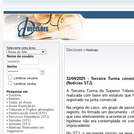
Selecione uma área
Decisoes
>
Notícias
Nome de usuário
Senha
Lembrar usuário
11/04/2025 - Terceira Turma consi
(Notícias STJ)
Lembrar senha
​A Terceira Turma do Superior Tribun
Pesquisar em
realizada com base em estatuto que 
•
Doutrina
•
Boletins
registrado na junta comercial.
•
Todas as Áreas
•
Áreas Específicas
Na origem do caso, um grupo de pessoa
•
Tribunais e Órgãos abrangidos
registro, foi firmado um documento - c
•
Repercussão Geral (STF)
que veio efetivamente a acontecer com
•
Recursos Repetitivos (STJ)
•
Súmulas (STF)
hipótese não era contemplada no cont
•
Súmulas (STJ)
improcedente.
•
Matérias Relevantes em
Julgamento
No STJ, o recorrente insistiu na tes