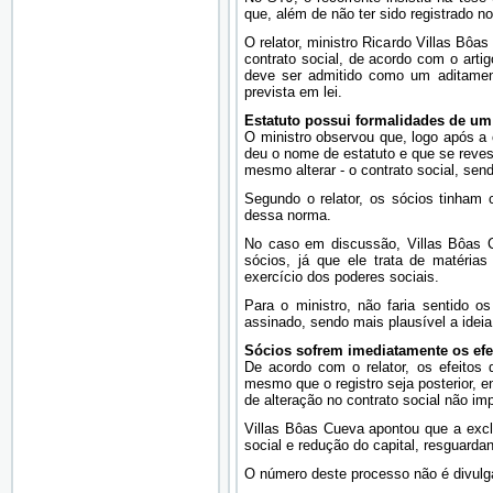
que, além de não ter sido registrado no
O relator, ministro Ricardo Villas Bôa
contrato social, de acordo com o arti
deve ser admitido como um aditament
prevista em lei.
Estatuto possui formalidades de um 
O ministro observou que, logo após a
deu o nome de estatuto e que se revest
mesmo alterar - o contrato social, send
Segundo o relator, os sócios tinham 
dessa norma.
No caso em discussão, Villas Bôas C
sócios, já que ele trata de matérias
exercício dos poderes sociais.
Para o ministro, não faria sentido o
assinado, sendo mais plausível a idei
Sócios sofrem imediatamente os efei
De acordo com o relator, os efeitos 
mesmo que o registro seja posterior, en
de alteração no contrato social não imp
Villas Bôas Cueva apontou que a exclu
social e redução do capital, resguarda
O número deste processo não é divulga