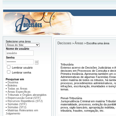
Selecione uma área
Decisoes
Áreas
>
>
Escolha uma área
Nome de usuário
Senha
Tributária
Lembrar usuário
Extenso acervo de Decisões Judiciárias e Ad
decisoes em Processos de Consulta e decis
Lembrar senha
Primeira Instância. Apresenta também um c
Administrativas de algumas Fazendas Estad
Pesquisar em
sobre matéria de todos os tributos, há tam
•
Doutrina
processo, procedimentos administrativos, r
•
Boletins
infrações, escrituração, imunidades e isenç
•
Todas as Áreas
temas.
•
Áreas Específicas
•
Tribunais e Órgãos abrangidos
•
Repercussão Geral (STF)
Penal-Tributária
•
Recursos Repetitivos (STJ)
Jurisprudência Criminal em matéria Tributári
•
Súmulas (STF)
materialidade, processo, extinção da punibilid
•
Súmulas (STJ)
prova, sigilo bancário, apropriação indébita
•
Matérias Relevantes em
tributária, fraudes, sonegação, etc.
Julgamento