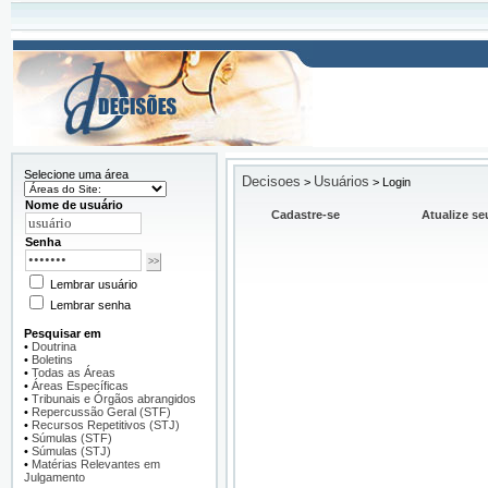
Selecione uma área
Decisoes
Usuários
>
>
Login
Nome de usuário
Cadastre-se
Atualize se
Senha
Lembrar usuário
Lembrar senha
Pesquisar em
•
Doutrina
•
Boletins
•
Todas as Áreas
•
Áreas Específicas
•
Tribunais e Órgãos abrangidos
•
Repercussão Geral (STF)
•
Recursos Repetitivos (STJ)
•
Súmulas (STF)
•
Súmulas (STJ)
•
Matérias Relevantes em
Julgamento