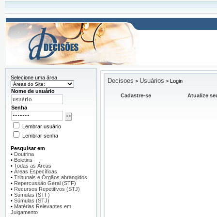
Selecione uma área
Decisoes
Usuários
>
>
Login
Nome de usuário
Cadastre-se
Atualize se
Senha
Lembrar usuário
Lembrar senha
Pesquisar em
•
Doutrina
•
Boletins
•
Todas as Áreas
•
Áreas Específicas
•
Tribunais e Órgãos abrangidos
•
Repercussão Geral (STF)
•
Recursos Repetitivos (STJ)
•
Súmulas (STF)
•
Súmulas (STJ)
•
Matérias Relevantes em
Julgamento