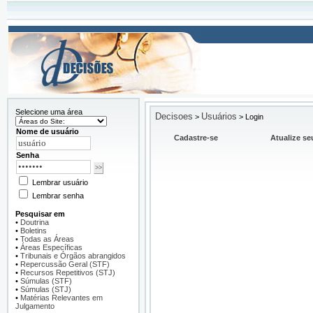
Selecione uma área
Decisoes
Usuários
>
>
Login
Nome de usuário
Cadastre-se
Atualize se
Senha
Lembrar usuário
Lembrar senha
Pesquisar em
•
Doutrina
•
Boletins
•
Todas as Áreas
•
Áreas Específicas
•
Tribunais e Órgãos abrangidos
•
Repercussão Geral (STF)
•
Recursos Repetitivos (STJ)
•
Súmulas (STF)
•
Súmulas (STJ)
•
Matérias Relevantes em
Julgamento