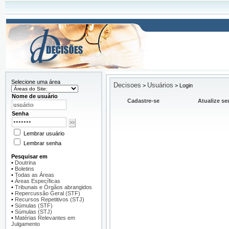
Selecione uma área
Decisoes
Usuários
>
>
Login
Nome de usuário
Cadastre-se
Atualize se
Senha
Lembrar usuário
Lembrar senha
Pesquisar em
•
Doutrina
•
Boletins
•
Todas as Áreas
•
Áreas Específicas
•
Tribunais e Órgãos abrangidos
•
Repercussão Geral (STF)
•
Recursos Repetitivos (STJ)
•
Súmulas (STF)
•
Súmulas (STJ)
•
Matérias Relevantes em
Julgamento