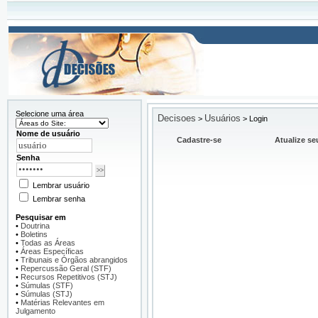
Selecione uma área
Decisoes
Usuários
>
>
Login
Nome de usuário
Cadastre-se
Atualize se
Senha
Lembrar usuário
Lembrar senha
Pesquisar em
•
Doutrina
•
Boletins
•
Todas as Áreas
•
Áreas Específicas
•
Tribunais e Órgãos abrangidos
•
Repercussão Geral (STF)
•
Recursos Repetitivos (STJ)
•
Súmulas (STF)
•
Súmulas (STJ)
•
Matérias Relevantes em
Julgamento