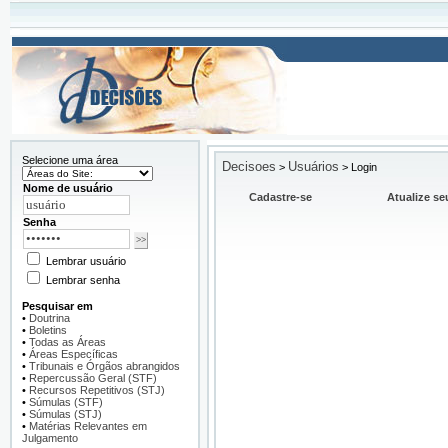
Selecione uma área
Decisoes
Usuários
>
>
Login
Nome de usuário
Cadastre-se
Atualize se
Senha
Lembrar usuário
Lembrar senha
Pesquisar em
•
Doutrina
•
Boletins
•
Todas as Áreas
•
Áreas Específicas
•
Tribunais e Órgãos abrangidos
•
Repercussão Geral (STF)
•
Recursos Repetitivos (STJ)
•
Súmulas (STF)
•
Súmulas (STJ)
•
Matérias Relevantes em
Julgamento