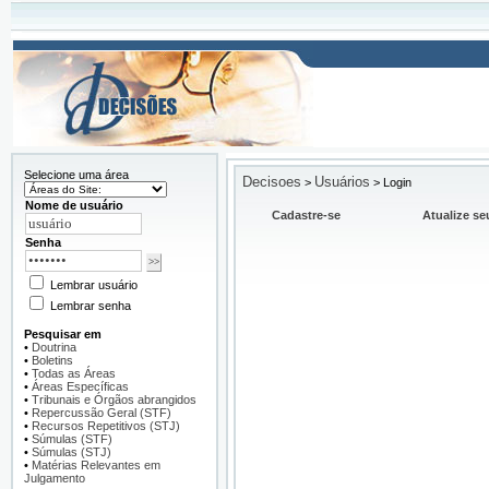
Selecione uma área
Decisoes
Usuários
>
>
Login
Nome de usuário
Cadastre-se
Atualize se
Senha
Lembrar usuário
Lembrar senha
Pesquisar em
•
Doutrina
•
Boletins
•
Todas as Áreas
•
Áreas Específicas
•
Tribunais e Órgãos abrangidos
•
Repercussão Geral (STF)
•
Recursos Repetitivos (STJ)
•
Súmulas (STF)
•
Súmulas (STJ)
•
Matérias Relevantes em
Julgamento