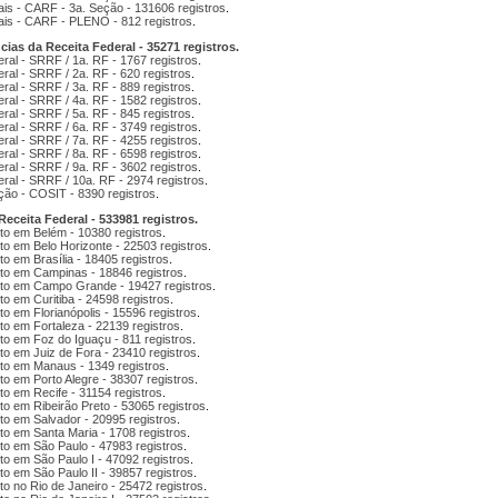
ais - CARF - 3a. Seção - 131606 registros
.
ais - CARF - PLENO - 812 registros
.
s da Receita Federal - 35271 registros.
ral - SRRF / 1a. RF - 1767 registros
.
ral - SRRF / 2a. RF - 620 registros
.
ral - SRRF / 3a. RF - 889 registros
.
ral - SRRF / 4a. RF - 1582 registros
.
ral - SRRF / 5a. RF - 845 registros
.
ral - SRRF / 6a. RF - 3749 registros
.
ral - SRRF / 7a. RF - 4255 registros
.
ral - SRRF / 8a. RF - 6598 registros
.
ral - SRRF / 9a. RF - 3602 registros
.
ral - SRRF / 10a. RF - 2974 registros
.
ão - COSIT - 8390 registros
.
ceita Federal - 533981 registros.
to em Belém - 10380 registros
.
o em Belo Horizonte - 22503 registros
.
o em Brasília - 18405 registros
.
to em Campinas - 18846 registros
.
nto em Campo Grande - 19427 registros
.
o em Curitiba - 24598 registros
.
o em Florianópolis - 15596 registros
.
o em Fortaleza - 22139 registros
.
to em Foz do Iguaçu - 811 registros
.
o em Juiz de Fora - 23410 registros
.
to em Manaus - 1349 registros
.
o em Porto Alegre - 38307 registros
.
o em Recife - 31154 registros
.
o em Ribeirão Preto - 53065 registros
.
to em Salvador - 20995 registros
.
to em Santa Maria - 1708 registros
.
to em São Paulo - 47983 registros
.
o em São Paulo I - 47092 registros
.
o em São Paulo II - 39857 registros
.
o no Rio de Janeiro - 25472 registros
.