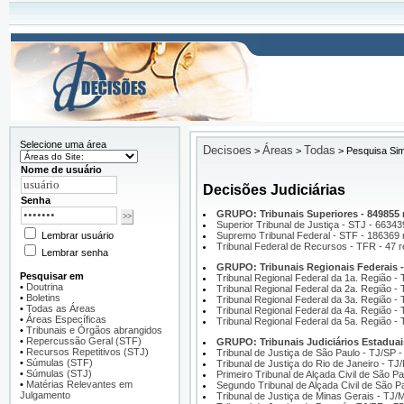
Selecione uma área
Decisoes
Áreas
Todas
>
>
>
Pesquisa Sim
Nome de usuário
Decisões Judiciárias
Senha
GRUPO: Tribunais Superiores - 849855 r
Superior Tribunal de Justiça - STJ - 66343
Lembrar usuário
Supremo Tribunal Federal - STF - 186369 
Tribunal Federal de Recursos - TFR - 47 r
Lembrar senha
GRUPO: Tribunais Regionais Federais - 
Pesquisar em
Tribunal Regional Federal da 1a. Região -
•
Doutrina
Tribunal Regional Federal da 2a. Região -
•
Boletins
Tribunal Regional Federal da 3a. Região -
•
Todas as Áreas
Tribunal Regional Federal da 4a. Região -
•
Áreas Específicas
Tribunal Regional Federal da 5a. Região -
•
Tribunais e Órgãos abrangidos
•
Repercussão Geral (STF)
GRUPO: Tribunais Judiciários Estaduais
•
Recursos Repetitivos (STJ)
Tribunal de Justiça de São Paulo - TJ/SP -
•
Súmulas (STF)
Tribunal de Justiça do Rio de Janeiro - TJ
•
Súmulas (STJ)
Primeiro Tribunal de Alçada Civil de São Pa
•
Matérias Relevantes em
Segundo Tribunal de Alçada Civil de São Pa
Julgamento
Tribunal de Justiça de Minas Gerais - TJ/