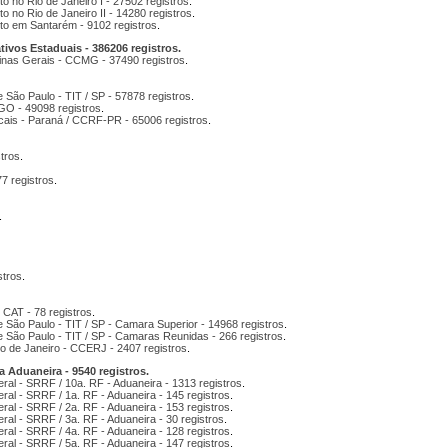
o no Rio de Janeiro I - 27502 registros
.
 no Rio de Janeiro II - 14280 registros
.
to em Santarém - 9102 registros
.
ivos Estaduais - 386206 registros.
inas Gerais - CCMG - 37490 registros
.
 São Paulo - TIT / SP - 57878 registros
.
 GO - 49098 registros
.
cais - Paraná / CCRF-PR - 65006 registros
.
tros
.
7 registros
.
.
stros
.
 CAT - 78 registros
.
 São Paulo - TIT / SP - Camara Superior - 14968 registros
.
 São Paulo - TIT / SP - Camaras Reunidas - 266 registros
.
o de Janeiro - CCERJ - 2407 registros
.
 Aduaneira - 9540 registros.
ral - SRRF / 10a. RF - Aduaneira - 1313 registros
.
ral - SRRF / 1a. RF - Aduaneira - 145 registros
.
ral - SRRF / 2a. RF - Aduaneira - 153 registros
.
ral - SRRF / 3a. RF - Aduaneira - 30 registros
.
ral - SRRF / 4a. RF - Aduaneira - 128 registros
.
ral - SRRF / 5a. RF - Aduaneira - 147 registros
.