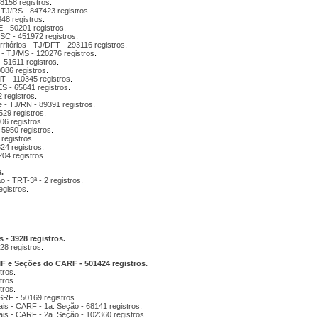
58158 registros
.
- TJ/RS - 847423 registros
.
348 registros
.
 - 50201 registros
.
/SC - 451972 registros
.
erritórios - TJ/DFT - 293116 registros
.
 - TJ/MS - 120276 registros
.
 51611 registros
.
0086 registros
.
T - 110345 registros
.
ES - 65641 registros
.
2 registros
.
e - TJ/RN - 89391 registros
.
529 registros
.
06 registros
.
 5950 registros
.
 registros
.
24 registros
.
204 registros
.
.
o - TRT-3ª - 2 registros
.
egistros
.
 - 3928 registros.
28 registros
.
 e Seções do CARF - 501424 registros.
tros
.
tros
.
tros
.
SRF - 50169 registros
.
is - CARF - 1a. Seção - 68141 registros
.
ais - CARF - 2a. Seção - 102360 registros
.