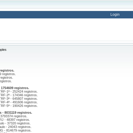
Login
ples
egistros.
9 registros
.
registros
.
egistros
.
1754609 registros.
 TRF-1ª - 252424 registros
.
 TRF-2ª - 174346 registros
.
 TRF-3ª - 645807 registros
.
 TRF-4ª - 491606 registros
.
 TRF-5ª - 190426 registros
.
 - 8031119 registros.
 3793374 registros
.
/RJ - 48397 registros
.
ulo - 37320 registros
.
ulo - 24043 registros
.
MG - 814679 registros
.