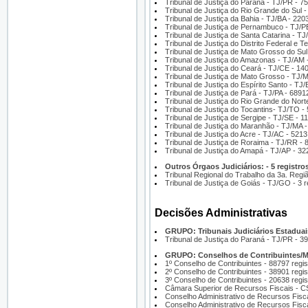
Tribunal de Justiça do Paraná - TJ/PR - 7
Tribunal de Justiça do Rio Grande do Sul 
Tribunal de Justiça da Bahia - TJ/BA - 220
Tribunal de Justiça de Pernambuco - TJ/PE
Tribunal de Justiça de Santa Catarina - TJ
Tribunal de Justiça do Distrito Federal e T
Tribunal de Justiça de Mato Grosso do Sul
Tribunal de Justiça do Amazonas - TJ/AM -
Tribunal de Justiça do Ceará - TJ/CE - 14
Tribunal de Justiça de Mato Grosso - TJ/M
Tribunal de Justiça do Espírito Santo - TJ/
Tribunal de Justiça de Pará - TJ/PA - 6891
Tribunal de Justiça do Rio Grande do Nort
Tribunal de Justiça do Tocantins- TJ/TO - 
Tribunal de Justiça de Sergipe - TJ/SE - 11
Tribunal de Justiça do Maranhão - TJ/MA -
Tribunal de Justiça do Acre - TJ/AC - 5213
Tribunal de Justiça de Roraima - TJ/RR - 8
Tribunal de Justiça do Amapá - TJ/AP - 32
Outros Órgaos Judiciários: - 5 registros
Tribunal Regional do Trabalho da 3a. Regiã
Tribunal de Justiça de Goiás - TJ/GO - 3 r
Decisões Administrativas
GRUPO: Tribunais Judiciários Estaduais
Tribunal de Justiça do Paraná - TJ/PR - 39
GRUPO: Conselhos de Contribuintes/MF
1º Conselho de Contribuintes - 88797 regis
2º Conselho de Contribuintes - 38901 regis
3º Conselho de Contribuintes - 20638 regis
Câmara Superior de Recursos Fiscais - C
Conselho Administrativo de Recursos Fisca
Conselho Administrativo de Recursos Fisc