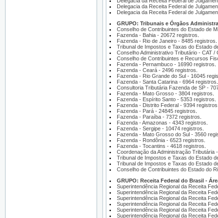
Delegacia da Receita Federal de Julgament
Delegacia da Receita Federal de Julgamento
Delegacia da Receita Federal de Julgamen
GRUPO: Tribunais e Órgãos Administrat
Conselho de Contribuintes do Estado de M
Fazenda - Bahia - 20672 registros
.
Fazenda - Rio de Janeiro - 8485 registros
.
Tribunal de Impostos e Taxas do Estado de
Conselho Administrativo Tributário - CAT /
Conselho de Contribuintes e Recursos Fis
Fazenda - Pernambuco - 16990 registros
.
Fazenda - Ceará - 2496 registros
.
Fazenda - Rio Grande do Sul - 16045 regis
Fazenda - Santa Catarina - 6964 registros
.
Consultoria Tributária Fazenda de SP - 707
Fazenda - Mato Grosso - 3804 registros
.
Fazenda - Espírito Santo - 5353 registros
.
Fazenda - Distrito Federal - 9394 registros
Fazenda - Pará - 24845 registros
.
Fazenda - Paraíba - 7372 registros
.
Fazenda - Amazonas - 4343 registros
.
Fazenda - Sergipe - 10474 registros
.
Fazenda - Mato Grosso do Sul - 3560 regi
Fazenda - Rondônia - 6523 registros
.
Fazenda - Tocantins - 4618 registros
.
Coordenação da Administração Tributária -
Tribunal de Impostos e Taxas do Estado de
Tribunal de Impostos e Taxas do Estado de
Conselho de Contribuintes do Estado do Ri
GRUPO: Receita Federal do Brasil - Área
Superintendência Regional da Receita Fede
Superintendência Regional da Receita Fede
Superintendência Regional da Receita Fede
Superintendência Regional da Receita Fede
Superintendência Regional da Receita Fede
Superintendência Regional da Receita Fede