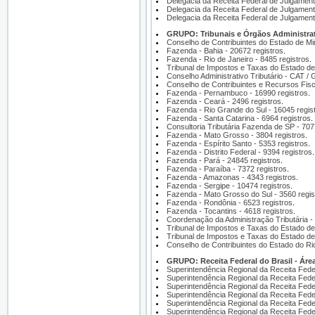
Delegacia da Receita Federal de Julgamento
Delegacia da Receita Federal de Julgamento
Delegacia da Receita Federal de Julgament
GRUPO: Tribunais e Órgãos Administrati
Conselho de Contribuintes do Estado de M
Fazenda - Bahia - 20672 registros
.
Fazenda - Rio de Janeiro - 8485 registros
.
Tribunal de Impostos e Taxas do Estado de 
Conselho Administrativo Tributário - CAT / 
Conselho de Contribuintes e Recursos Fisc
Fazenda - Pernambuco - 16990 registros
.
Fazenda - Ceará - 2496 registros
.
Fazenda - Rio Grande do Sul - 16045 regis
Fazenda - Santa Catarina - 6964 registros
.
Consultoria Tributária Fazenda de SP - 707
Fazenda - Mato Grosso - 3804 registros
.
Fazenda - Espírito Santo - 5353 registros
.
Fazenda - Distrito Federal - 9394 registros
.
Fazenda - Pará - 24845 registros
.
Fazenda - Paraíba - 7372 registros
.
Fazenda - Amazonas - 4343 registros
.
Fazenda - Sergipe - 10474 registros
.
Fazenda - Mato Grosso do Sul - 3560 regis
Fazenda - Rondônia - 6523 registros
.
Fazenda - Tocantins - 4618 registros
.
Coordenação da Administração Tributária - 
Tribunal de Impostos e Taxas do Estado de 
Tribunal de Impostos e Taxas do Estado de
Conselho de Contribuintes do Estado do Ri
GRUPO: Receita Federal do Brasil - Área
Superintendência Regional da Receita Feder
Superintendência Regional da Receita Feder
Superintendência Regional da Receita Feder
Superintendência Regional da Receita Feder
Superintendência Regional da Receita Feder
Superintendência Regional da Receita Feder