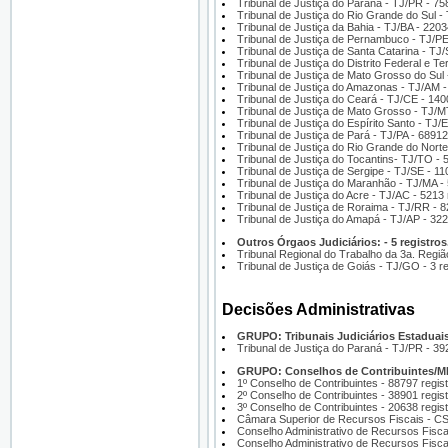
Tribunal de Justiça do Paraná - TJ/PR - 75
Tribunal de Justiça do Rio Grande do Sul -
Tribunal de Justiça da Bahia - TJ/BA - 2203
Tribunal de Justiça de Pernambuco - TJ/PE
Tribunal de Justiça de Santa Catarina - TJ
Tribunal de Justiça do Distrito Federal e Te
Tribunal de Justiça de Mato Grosso do Sul 
Tribunal de Justiça do Amazonas - TJ/AM -
Tribunal de Justiça do Ceará - TJ/CE - 140
Tribunal de Justiça de Mato Grosso - TJ/M
Tribunal de Justiça do Espírito Santo - TJ/
Tribunal de Justiça de Pará - TJ/PA - 68912
Tribunal de Justiça do Rio Grande do Norte
Tribunal de Justiça do Tocantins- TJ/TO - 
Tribunal de Justiça de Sergipe - TJ/SE - 11
Tribunal de Justiça do Maranhão - TJ/MA - 
Tribunal de Justiça do Acre - TJ/AC - 5213 
Tribunal de Justiça de Roraima - TJ/RR - 8
Tribunal de Justiça do Amapá - TJ/AP - 322
Outros Órgaos Judiciários: - 5 registros
Tribunal Regional do Trabalho da 3a. Região
Tribunal de Justiça de Goiás - TJ/GO - 3 re
Decisões Administrativas
GRUPO: Tribunais Judiciários Estaduais 
Tribunal de Justiça do Paraná - TJ/PR - 39
GRUPO: Conselhos de Contribuintes/MF 
1º Conselho de Contribuintes - 88797 regis
2º Conselho de Contribuintes - 38901 regis
3º Conselho de Contribuintes - 20638 regis
Câmara Superior de Recursos Fiscais - CS
Conselho Administrativo de Recursos Fisca
Conselho Administrativo de Recursos Fisca