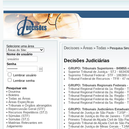
Selecione uma área
Decisoes
Áreas
Todas
>
>
>
Pesquisa Sim
Nome de usuário
Decisões Judiciárias
Senha
GRUPO: Tribunais Superiores - 849855 r
Superior Tribunal de Justiça - STJ - 663439
Lembrar usuário
Supremo Tribunal Federal - STF - 186369 r
Tribunal Federal de Recursos - TFR - 47 re
Lembrar senha
GRUPO: Tribunais Regionais Federais - 
Pesquisar em
Tribunal Regional Federal da 1a. Região - 
•
Doutrina
Tribunal Regional Federal da 2a. Região - 
•
Boletins
Tribunal Regional Federal da 3a. Região - 
•
Todas as Áreas
Tribunal Regional Federal da 4a. Região - 
•
Áreas Específicas
Tribunal Regional Federal da 5a. Região - 
•
Tribunais e Órgãos abrangidos
•
Repercussão Geral (STF)
GRUPO: Tribunais Judiciários Estaduais 
•
Recursos Repetitivos (STJ)
Tribunal de Justiça de São Paulo - TJ/SP -
•
Súmulas (STF)
Tribunal de Justiça do Rio de Janeiro - TJ/
•
Súmulas (STJ)
Primeiro Tribunal de Alçada Civil de São Pa
•
Matérias Relevantes em
Segundo Tribunal de Alçada Civil de São Pa
Julgamento
Tribunal de Justiça de Minas Gerais - TJ/M