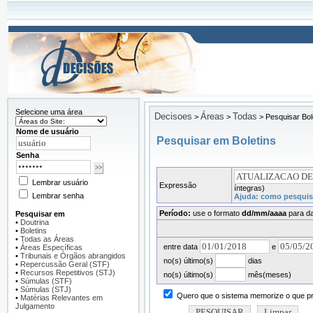
Selecione uma área
Decisoes
Áreas
Todas
>
>
>
Pesquisar Bol
Nome de usuário
Pesquisar em Boletins
Senha
Lembrar usuário
Expressão
íntegras)
Lembrar senha
Ajuda: como pesquiso
Período:
use o formato
dd/mm/aaaa
para da
Pesquisar em
•
Doutrina
•
Boletins
•
Todas as Áreas
entre data
e
•
Áreas Específicas
•
Tribunais e Órgãos abrangidos
no(s) último(s)
dias
•
Repercussão Geral (STF)
•
Recursos Repetitivos (STJ)
no(s) último(s)
mês(meses)
•
Súmulas (STF)
•
Súmulas (STJ)
Quero que o sistema memorize o que pre
•
Matérias Relevantes em
Julgamento