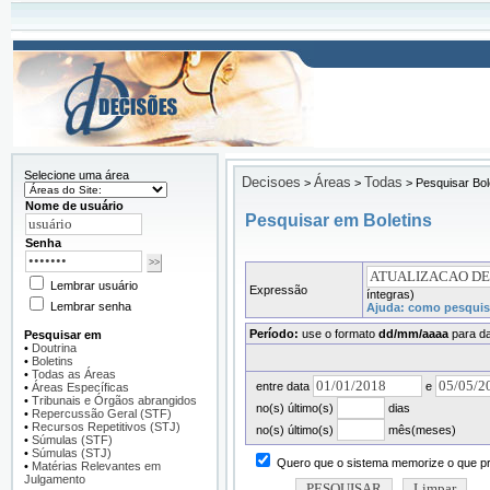
Selecione uma área
Decisoes
Áreas
Todas
>
>
>
Pesquisar Bol
Nome de usuário
Pesquisar em Boletins
Senha
Lembrar usuário
Expressão
íntegras)
Lembrar senha
Ajuda: como pesquiso
Período:
use o formato
dd/mm/aaaa
para da
Pesquisar em
•
Doutrina
•
Boletins
•
Todas as Áreas
entre data
e
•
Áreas Específicas
•
Tribunais e Órgãos abrangidos
no(s) último(s)
dias
•
Repercussão Geral (STF)
•
Recursos Repetitivos (STJ)
no(s) último(s)
mês(meses)
•
Súmulas (STF)
•
Súmulas (STJ)
Quero que o sistema memorize o que pre
•
Matérias Relevantes em
Julgamento