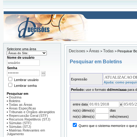
Selecione uma área
Decisoes
Áreas
Todas
>
>
>
Pesquisar Bo
Nome de usuário
Pesquisar em Boletins
Senha
Expressão
Lembrar usuário
Ajuda: como pesquis
Lembrar senha
Período:
use o formato
dd/mm/aaaa
para d
Pesquisar em
•
Doutrina
•
Boletins
entre data
e
•
Todas as Áreas
•
Áreas Específicas
no(s) último(s)
dias
•
Tribunais e Órgãos abrangidos
•
Repercussão Geral (STF)
no(s) último(s)
mês(meses)
•
Recursos Repetitivos (STJ)
•
Súmulas (STF)
Quero que o sistema memorize o que pr
•
Súmulas (STJ)
•
Matérias Relevantes em
Julgamento