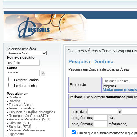
Selecione uma área
Decisoes
Áreas
Todas
>
>
>
Pesquisar Dou
Nome de usuário
Pesquisar Doutrina
Senha
Pesquisa em Doutrina de todas as Áreas
Lembrar usuário
Expressão
Lembrar senha
íntegras)
Ajuda: como pesquiso
Pesquisar em
Período:
use o formato
dd/mm/aaaa
para da
•
Doutrina
•
Boletins
•
Todas as Áreas
•
Áreas Específicas
entre data
e
•
Tribunais e Órgãos abrangidos
•
Repercussão Geral (STF)
no(s) último(s)
dias
•
Recursos Repetitivos (STJ)
•
Súmulas (STF)
no(s) último(s)
mês(meses)
•
Súmulas (STJ)
•
Matérias Relevantes em
Quero que o sistema memorize o que pre
Julgamento