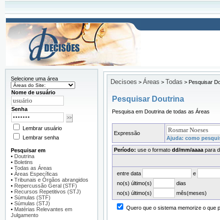
Selecione uma área
Decisoes
Áreas
Todas
>
>
>
Pesquisar Do
Nome de usuário
Pesquisar Doutrina
Senha
Pesquisa em Doutrina de todas as Áreas
Lembrar usuário
Expressão
Lembrar senha
Ajuda: como pesquis
Período:
use o formato
dd/mm/aaaa
para d
Pesquisar em
•
Doutrina
•
Boletins
•
Todas as Áreas
entre data
e
•
Áreas Específicas
•
Tribunais e Órgãos abrangidos
no(s) último(s)
dias
•
Repercussão Geral (STF)
•
Recursos Repetitivos (STJ)
no(s) último(s)
mês(meses)
•
Súmulas (STF)
•
Súmulas (STJ)
Quero que o sistema memorize o que pr
•
Matérias Relevantes em
Julgamento