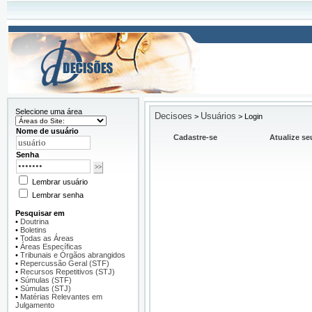
Selecione uma área
Decisoes
Usuários
>
>
Login
Nome de usuário
Cadastre-se
Atualize se
Senha
Lembrar usuário
Lembrar senha
Pesquisar em
•
Doutrina
•
Boletins
•
Todas as Áreas
•
Áreas Específicas
•
Tribunais e Órgãos abrangidos
•
Repercussão Geral (STF)
•
Recursos Repetitivos (STJ)
•
Súmulas (STF)
•
Súmulas (STJ)
•
Matérias Relevantes em
Julgamento