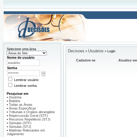
Selecione uma área
Decisoes
Usuários
>
>
Login
Nome de usuário
Cadastre-se
Atualize se
Senha
Lembrar usuário
Lembrar senha
Pesquisar em
•
Doutrina
•
Boletins
•
Todas as Áreas
•
Áreas Específicas
•
Tribunais e Órgãos abrangidos
•
Repercussão Geral (STF)
•
Recursos Repetitivos (STJ)
•
Súmulas (STF)
•
Súmulas (STJ)
•
Matérias Relevantes em
Julgamento