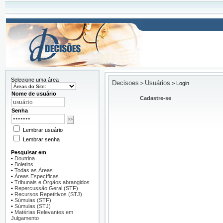
Selecione uma área
Decisoes
Usuários
>
>
Login
Nome de usuário
Cadastre-se
Senha
Lembrar usuário
Lembrar senha
Pesquisar em
•
Doutrina
•
Boletins
•
Todas as Áreas
•
Áreas Específicas
•
Tribunais e Órgãos abrangidos
•
Repercussão Geral (STF)
•
Recursos Repetitivos (STJ)
•
Súmulas (STF)
•
Súmulas (STJ)
•
Matérias Relevantes em
Julgamento