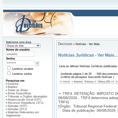
Selecione uma área
Decisoes
>
Notícias - Ver Mais
Nome de usuário
Notícias Jurídicas - Ver Mais...
Senha
Lista as últimas Notícias Jurídicas publicadas
Lembrar usuário
Lembrar senha
(exibindo página 1 de 25 - 500 documentos
(critério da pesquisa: buscando Notícias )
Pesquisar em
•
Doutrina
•
Boletins
•
Todas as Áreas
•
TRF4. RETENÇÃO. IMPOSTO D
•
Áreas Específicas
•
Tribunais e Órgãos abrangidos
06/08/2026 - TRF4 determina adequa
•
Repercussão Geral (STF)
TRF4)
•
Recursos Repetitivos (STJ)
(Órgão: Tribunal Regional Federal 
•
Súmulas (STF)
•
Súmulas (STJ)
Data de publicação: 06/08/2026
•
Matérias Relevantes em
Julgamento