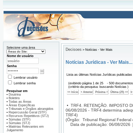
Selecione uma área
Decisoes
>
Notícias - Ver Mais
Nome de usuário
Notícias Jurídicas - Ver Mais...
Senha
Lista as últimas Notícias Jurídicas publicadas
Lembrar usuário
Lembrar senha
(exibindo página 1 de 25 - 500 documentos
(critério da pesquisa: buscando Notícias )
Pesquisar em
•
Doutrina
•
Boletins
•
Todas as Áreas
•
TRF4. RETENÇÃO. IMPOSTO D
•
Áreas Específicas
•
Tribunais e Órgãos abrangidos
06/08/2026 - TRF4 determina adequa
•
Repercussão Geral (STF)
TRF4)
•
Recursos Repetitivos (STJ)
(Órgão: Tribunal Regional Federal 
•
Súmulas (STF)
•
Súmulas (STJ)
Data de publicação: 06/08/2026
•
Matérias Relevantes em
Julgamento