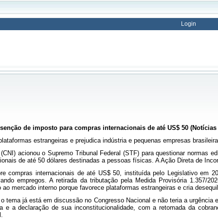
Login
 isenção de imposto para compras internacionais de até US$ 50 (Notícias
lataformas estrangeiras e prejudica indústria e pequenas empresas brasileira
 (CNI) acionou o Supremo Tribunal Federal (STF) para questionar normas edi
nais de até 50 dólares destinadas a pessoas físicas. A Ação Direta de Inconst
e compras internacionais de até US$ 50, instituída pelo Legislativo em 2
ndo empregos. A retirada da tributação pela Medida Provisória 1.357/2026
ção ao mercado interno porque favorece plataformas estrangeiras e cria desequil
o tema já está em discussão no Congresso Nacional e não teria a urgência 
e a declaração de sua inconstitucionalidade, com a retomada da cobranç
l.