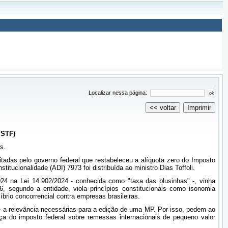
Localizar nessa página:
<< voltar
Imprimir
 STF)
s.
tadas pelo governo federal que restabeleceu a alíquota zero do Imposto
itucionalidade (ADI) 7973 foi distribuída ao ministro Dias Toffoli.
024 na Lei 14.902/2024 - conhecida como "taxa das blusinhas" -, vinha
, segundo a entidade, viola princípios constitucionais como isonomia
íbrio concorrencial contra empresas brasileiras.
e a relevância necessárias para a edição de uma MP. Por isso, pedem ao
a do imposto federal sobre remessas internacionais de pequeno valor