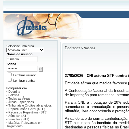
Selecione uma área
Decisoes
>
Notícias
Nome de usuário
Senha
Lembrar usuário
27/05/2026 - CNI aciona STF contra
Lembrar senha
Entidade afirma que medida favorece p
Pesquisar em
A Confederação Nacional da Indústria
•
Doutrina
de Importação para remessas internacio
•
Boletins
•
Todas as Áreas
•
Áreas Específicas
Para a CNI, a tributação de 20% sobr
•
Tribunais e Órgãos abrangidos
aumentando a arrecadação e preserva
•
Repercussão Geral (STF)
tributária, livre concorrência e prote
•
Recursos Repetitivos (STJ)
•
Súmulas (STF)
Ainda de acordo com a confederação, 
•
Súmulas (STJ)
STF a suspensão imediata da medida 
•
Matérias Relevantes em
Julgamento
destinadas a pessoas físicas no Brasi