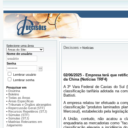
Selecione uma área
Decisoes
>
Notícias
Nome de usuário
Senha
Lembrar usuário
02/06/2025 - Empresa terá que retif
da China (Notícias TRF4)
Lembrar senha
A 3ª Vara Federal de Caxias do Sul 
Pesquisar em
classificação tarifária adotada na co
•
Doutrina
•
Boletins
Battisti.
•
Todas as Áreas
•
Áreas Específicas
A empresa relatou ter efetuado a com
•
Tribunais e Órgãos abrangidos
classificação "produtos laminados pl
•
Repercussão Geral (STF)
Mercosul), estabelecido pela legislação 
•
Recursos Repetitivos (STJ)
•
Súmulas (STF)
•
Súmulas (STJ)
A União, contudo, não acatou a cla
•
Matérias Relevantes em
enquadraria as mercadorias como "fac
Julgamento
classificação elevaria a incidência 