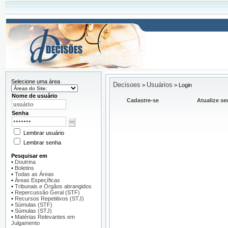
Selecione uma área
Decisoes
Usuários
>
>
Login
Nome de usuário
Cadastre-se
Atualize se
Senha
Lembrar usuário
Lembrar senha
Pesquisar em
•
Doutrina
•
Boletins
•
Todas as Áreas
•
Áreas Específicas
•
Tribunais e Órgãos abrangidos
•
Repercussão Geral (STF)
•
Recursos Repetitivos (STJ)
•
Súmulas (STF)
•
Súmulas (STJ)
•
Matérias Relevantes em
Julgamento