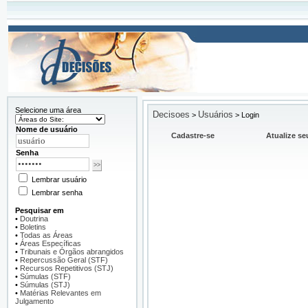
Selecione uma área
Decisoes
Usuários
>
>
Login
Nome de usuário
Cadastre-se
Atualize se
Senha
Lembrar usuário
Lembrar senha
Pesquisar em
•
Doutrina
•
Boletins
•
Todas as Áreas
•
Áreas Específicas
•
Tribunais e Órgãos abrangidos
•
Repercussão Geral (STF)
•
Recursos Repetitivos (STJ)
•
Súmulas (STF)
•
Súmulas (STJ)
•
Matérias Relevantes em
Julgamento