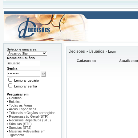
Selecione uma área
Decisoes
Usuários
>
>
Login
Nome de usuário
Cadastre-se
Atualize se
Senha
Lembrar usuário
Lembrar senha
Pesquisar em
•
Doutrina
•
Boletins
•
Todas as Áreas
•
Áreas Específicas
•
Tribunais e Órgãos abrangidos
•
Repercussão Geral (STF)
•
Recursos Repetitivos (STJ)
•
Súmulas (STF)
•
Súmulas (STJ)
•
Matérias Relevantes em
Julgamento