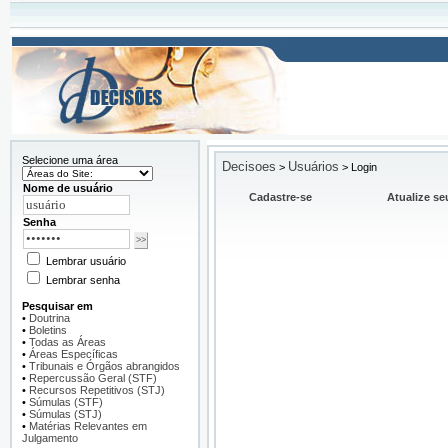
Selecione uma área
Decisoes
Usuários
>
>
Login
Nome de usuário
Cadastre-se
Atualize se
Senha
Lembrar usuário
Lembrar senha
Pesquisar em
•
Doutrina
•
Boletins
•
Todas as Áreas
•
Áreas Específicas
•
Tribunais e Órgãos abrangidos
•
Repercussão Geral (STF)
•
Recursos Repetitivos (STJ)
•
Súmulas (STF)
•
Súmulas (STJ)
•
Matérias Relevantes em
Julgamento