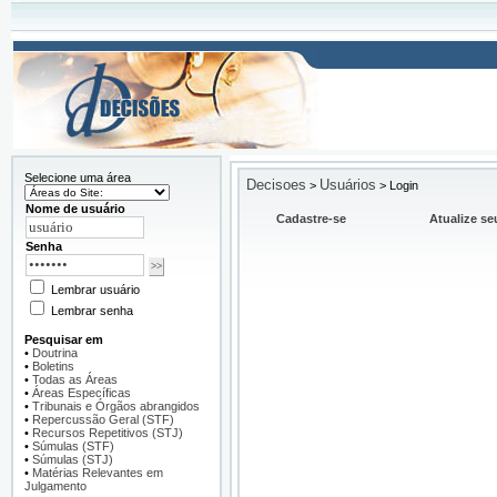
Selecione uma área
Decisoes
Usuários
>
>
Login
Nome de usuário
Cadastre-se
Atualize se
Senha
Lembrar usuário
Lembrar senha
Pesquisar em
•
Doutrina
•
Boletins
•
Todas as Áreas
•
Áreas Específicas
•
Tribunais e Órgãos abrangidos
•
Repercussão Geral (STF)
•
Recursos Repetitivos (STJ)
•
Súmulas (STF)
•
Súmulas (STJ)
•
Matérias Relevantes em
Julgamento