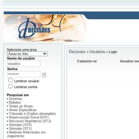
Selecione uma área
Decisoes
Usuários
>
>
Login
Nome de usuário
Cadastre-se
Atualize se
Senha
Lembrar usuário
Lembrar senha
Pesquisar em
•
Doutrina
•
Boletins
•
Todas as Áreas
•
Áreas Específicas
•
Tribunais e Órgãos abrangidos
•
Repercussão Geral (STF)
•
Recursos Repetitivos (STJ)
•
Súmulas (STF)
•
Súmulas (STJ)
•
Matérias Relevantes em
Julgamento