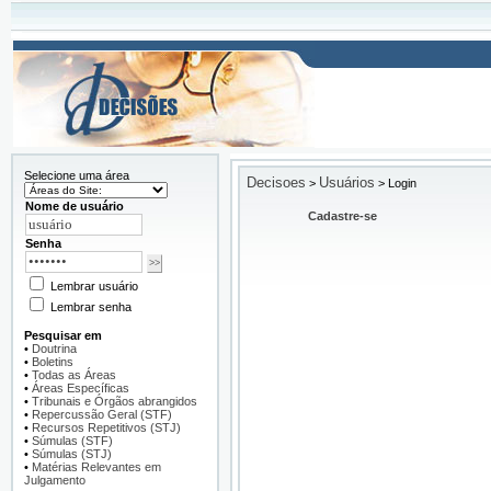
Selecione uma área
Decisoes
Usuários
>
>
Login
Nome de usuário
Cadastre-se
Senha
Lembrar usuário
Lembrar senha
Pesquisar em
•
Doutrina
•
Boletins
•
Todas as Áreas
•
Áreas Específicas
•
Tribunais e Órgãos abrangidos
•
Repercussão Geral (STF)
•
Recursos Repetitivos (STJ)
•
Súmulas (STF)
•
Súmulas (STJ)
•
Matérias Relevantes em
Julgamento