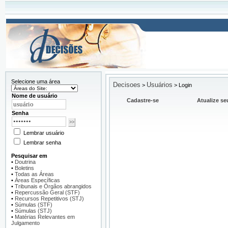
Selecione uma área
Decisoes
Usuários
>
>
Login
Nome de usuário
Cadastre-se
Atualize se
Senha
Lembrar usuário
Lembrar senha
Pesquisar em
•
Doutrina
•
Boletins
•
Todas as Áreas
•
Áreas Específicas
•
Tribunais e Órgãos abrangidos
•
Repercussão Geral (STF)
•
Recursos Repetitivos (STJ)
•
Súmulas (STF)
•
Súmulas (STJ)
•
Matérias Relevantes em
Julgamento