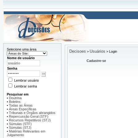
Selecione uma área
Decisoes
Usuários
>
>
Login
Nome de usuário
Cadastre-se
Senha
Lembrar usuário
Lembrar senha
Pesquisar em
•
Doutrina
•
Boletins
•
Todas as Áreas
•
Áreas Específicas
•
Tribunais e Órgãos abrangidos
•
Repercussão Geral (STF)
•
Recursos Repetitivos (STJ)
•
Súmulas (STF)
•
Súmulas (STJ)
•
Matérias Relevantes em
Julgamento