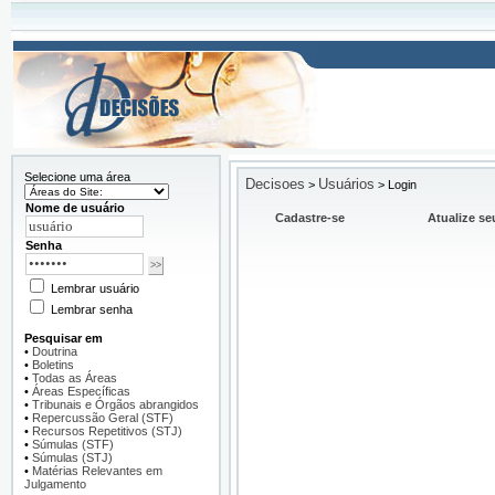
Selecione uma área
Decisoes
Usuários
>
>
Login
Nome de usuário
Cadastre-se
Atualize se
Senha
Lembrar usuário
Lembrar senha
Pesquisar em
•
Doutrina
•
Boletins
•
Todas as Áreas
•
Áreas Específicas
•
Tribunais e Órgãos abrangidos
•
Repercussão Geral (STF)
•
Recursos Repetitivos (STJ)
•
Súmulas (STF)
•
Súmulas (STJ)
•
Matérias Relevantes em
Julgamento