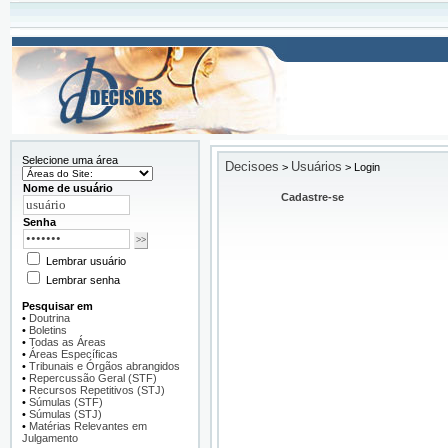
Selecione uma área
Decisoes
Usuários
>
>
Login
Nome de usuário
Cadastre-se
Senha
Lembrar usuário
Lembrar senha
Pesquisar em
•
Doutrina
•
Boletins
•
Todas as Áreas
•
Áreas Específicas
•
Tribunais e Órgãos abrangidos
•
Repercussão Geral (STF)
•
Recursos Repetitivos (STJ)
•
Súmulas (STF)
•
Súmulas (STJ)
•
Matérias Relevantes em
Julgamento