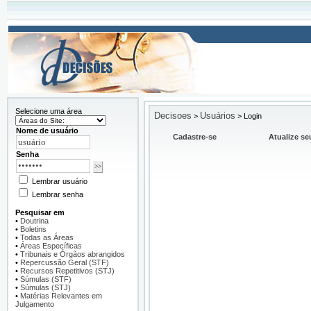
Selecione uma área
Decisoes
Usuários
>
>
Login
Nome de usuário
Cadastre-se
Atualize se
Senha
Lembrar usuário
Lembrar senha
Pesquisar em
•
Doutrina
•
Boletins
•
Todas as Áreas
•
Áreas Específicas
•
Tribunais e Órgãos abrangidos
•
Repercussão Geral (STF)
•
Recursos Repetitivos (STJ)
•
Súmulas (STF)
•
Súmulas (STJ)
•
Matérias Relevantes em
Julgamento