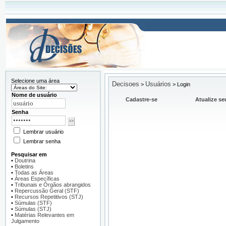
Selecione uma área
Decisoes
Usuários
>
>
Login
Nome de usuário
Cadastre-se
Atualize se
Senha
Lembrar usuário
Lembrar senha
Pesquisar em
•
Doutrina
•
Boletins
•
Todas as Áreas
•
Áreas Específicas
•
Tribunais e Órgãos abrangidos
•
Repercussão Geral (STF)
•
Recursos Repetitivos (STJ)
•
Súmulas (STF)
•
Súmulas (STJ)
•
Matérias Relevantes em
Julgamento