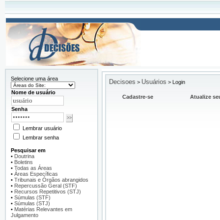
Selecione uma área
Decisoes
Usuários
>
>
Login
Nome de usuário
Cadastre-se
Atualize se
Senha
Lembrar usuário
Lembrar senha
Pesquisar em
•
Doutrina
•
Boletins
•
Todas as Áreas
•
Áreas Específicas
•
Tribunais e Órgãos abrangidos
•
Repercussão Geral (STF)
•
Recursos Repetitivos (STJ)
•
Súmulas (STF)
•
Súmulas (STJ)
•
Matérias Relevantes em
Julgamento