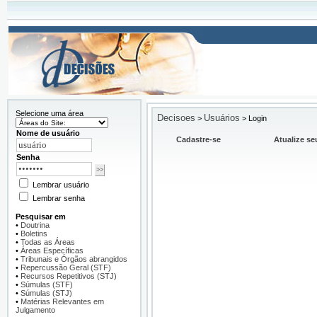
Selecione uma área
Decisoes
Usuários
>
>
Login
Nome de usuário
Cadastre-se
Atualize se
Senha
Lembrar usuário
Lembrar senha
Pesquisar em
•
Doutrina
•
Boletins
•
Todas as Áreas
•
Áreas Específicas
•
Tribunais e Órgãos abrangidos
•
Repercussão Geral (STF)
•
Recursos Repetitivos (STJ)
•
Súmulas (STF)
•
Súmulas (STJ)
•
Matérias Relevantes em
Julgamento