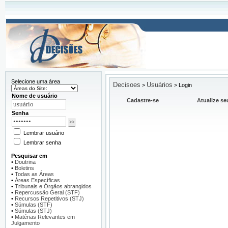
Selecione uma área
Decisoes
Usuários
>
>
Login
Nome de usuário
Cadastre-se
Atualize se
Senha
Lembrar usuário
Lembrar senha
Pesquisar em
•
Doutrina
•
Boletins
•
Todas as Áreas
•
Áreas Específicas
•
Tribunais e Órgãos abrangidos
•
Repercussão Geral (STF)
•
Recursos Repetitivos (STJ)
•
Súmulas (STF)
•
Súmulas (STJ)
•
Matérias Relevantes em
Julgamento