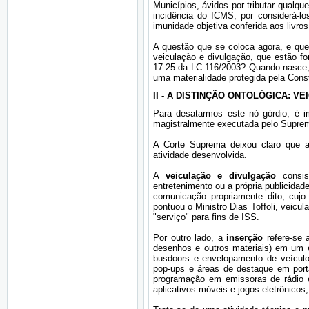
Municípios, ávidos por tributar qualqu
incidência do ICMS, por considerá-lo
imunidade objetiva conferida aos livros
A questão que se coloca agora, e que 
veiculação e divulgação, que estão fo
17.25 da LC 116/2003? Quando nasce, 
uma materialidade protegida pela Const
II - A DISTINÇÃO ONTOLÓGICA: 
Para desatarmos este nó górdio, é imp
magistralmente executada pelo Suprem
A Corte Suprema deixou claro que a
atividade desenvolvida.
A
veiculação e divulgação
consist
entretenimento ou a própria publicidad
comunicação propriamente dito, cuj
pontuou o Ministro Dias Toffoli, veic
"serviço" para fins de ISS.
Por outro lado, a
inserção
refere-se a
desenhos e outros materiais) em um es
busdoors e envelopamento de veículos 
pop-ups e áreas de destaque em portai
programação em emissoras de rádio e t
aplicativos móveis e jogos eletrônicos,