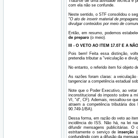
Trata-se de uma atividade técnica e p
com ela não se confunde.
Neste sentido, o STF consolidou o seg
"O ato de inserir material de propaga
divulgar conteúdos por meio de comuni
Então, em resumo, podemos estabelec
de preparo
(o meio).
III - O VETO AO ITEM 17.07 E A 
Pois bem! Feita essa distinção, vol
pretendia tributar a "veiculação e divu
No entanto, o referido item foi objeto d
As razões foram claras: a veiculação 
tangenciar a competência estadual so
Note que o Poder Executivo, ao vetar 
inconstitucional do imposto sobre a mí
VI, "d", CF). Ademais, ressaltou-se q
atraem a competência tributária dos
90.749-1/BA).
Dessa forma, em razão do veto ao item
incidência do ISS. Não há, na lei na
difundir mensagens publicitárias. 
estritamente o serviço de
inserção
(s
confundindo com a difusão da mensage