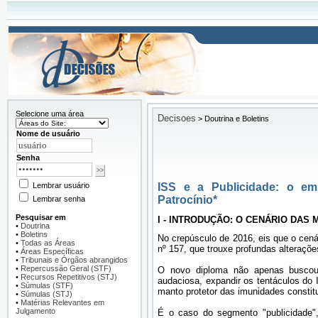
Selecione uma área
Decisoes
>
Doutrina e Boletins
Nome de usuário
Senha
Lembrar usuário
ISS e a Publicidade: o emb
Patrocínio*
Lembrar senha
Pesquisar em
I - INTRODUÇÃO: O CENÁRIO DAS
•
Doutrina
•
Boletins
No crepúsculo de 2016, eis que o cenár
•
Todas as Áreas
nº 157, que trouxe profundas alteraçõ
•
Áreas Específicas
•
Tribunais e Órgãos abrangidos
•
Repercussão Geral (STF)
O novo diploma não apenas buscou 
•
Recursos Repetitivos (STJ)
audaciosa, expandir os tentáculos do
•
Súmulas (STF)
manto protetor das imunidades constit
•
Súmulas (STJ)
•
Matérias Relevantes em
Julgamento
É o caso do segmento "publicidade",