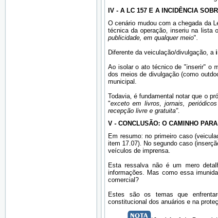
IV - A LC 157 E A INCIDÊNCIA SOB
O cenário mudou com a chegada da Lei
técnica da operação, inseriu na lista 
publicidade, em qualquer meio
".
Diferente da veiculação/divulgação, a
Ao isolar o ato técnico de "inserir" o 
dos meios de divulgação (como outdoor
municipal.
Todavia, é fundamental notar que o pr
"
exceto em livros, jornais, periódi
recepção livre e gratuita".
V - CONCLUSÃO: O CAMINHO PARA
Em resumo: no primeiro caso (veiculaç
item 17.07). No segundo caso (inserçã
veículos de imprensa.
Esta ressalva não é um mero detal
informações. Mas como essa imunidad
comercial?
Estes são os temas que enfrentar
constitucional dos anuários e na prot