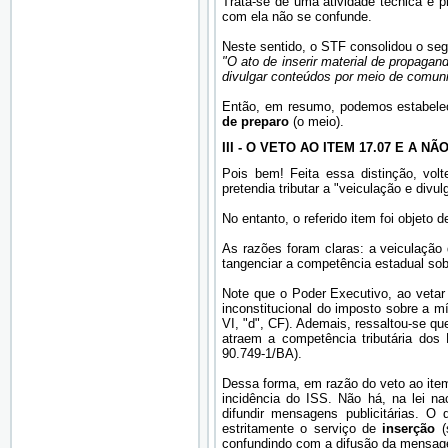
Trata-se de uma atividade técnica e p
com ela não se confunde.
Neste sentido, o STF consolidou o seg
"O ato de inserir material de propaga
divulgar conteúdos por meio de comuni
Então, em resumo, podemos estabelec
de preparo
(o meio).
III - O VETO AO ITEM 17.07 E A 
Pois bem! Feita essa distinção, vol
pretendia tributar a "veiculação e divu
No entanto, o referido item foi objeto d
As razões foram claras: a veiculação 
tangenciar a competência estadual so
Note que o Poder Executivo, ao vetar 
inconstitucional do imposto sobre a mí
VI, "d", CF). Ademais, ressaltou-se q
atraem a competência tributária dos
90.749-1/BA).
Dessa forma, em razão do veto ao item
incidência do ISS. Não há, na lei na
difundir mensagens publicitárias. 
estritamente o serviço de
inserção
(s
confundindo com a difusão da mensage