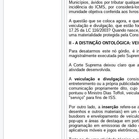
Municípios, ávidos por tributar qualqu
incidência do ICMS, por considerá-lo
imunidade objetiva conferida aos livros
A questão que se coloca agora, e que 
veiculação e divulgação, que estão fo
17.25 da LC 116/2003? Quando nasce, 
uma materialidade protegida pela Const
II - A DISTINÇÃO ONTOLÓGICA: 
Para desatarmos este nó górdio, é imp
magistralmente executada pelo Suprem
A Corte Suprema deixou claro que a
atividade desenvolvida.
A
veiculação e divulgação
consist
entretenimento ou a própria publicidad
comunicação propriamente dito, cuj
pontuou o Ministro Dias Toffoli, veic
"serviço" para fins de ISS.
Por outro lado, a
inserção
refere-se a
desenhos e outros materiais) em um es
busdoors e envelopamento de veículos 
pop-ups e áreas de destaque em portai
programação em emissoras de rádio e t
aplicativos móveis e jogos eletrônicos,