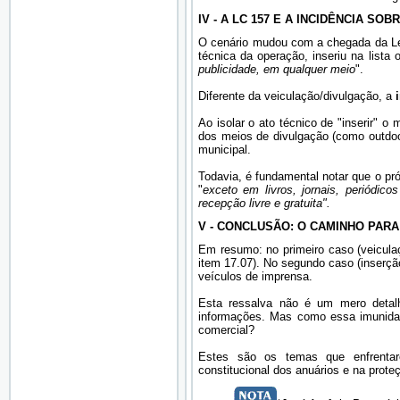
IV - A LC 157 E A INCIDÊNCIA SOB
O cenário mudou com a chegada da Lei
técnica da operação, inseriu na lista 
publicidade, em qualquer meio
".
Diferente da veiculação/divulgação, a
Ao isolar o ato técnico de "inserir" o 
dos meios de divulgação (como outdoor
municipal.
Todavia, é fundamental notar que o pr
"
exceto em livros, jornais, periódi
recepção livre e gratuita".
V - CONCLUSÃO: O CAMINHO PARA
Em resumo: no primeiro caso (veiculaç
item 17.07). No segundo caso (inserçã
veículos de imprensa.
Esta ressalva não é um mero detal
informações. Mas como essa imunidad
comercial?
Estes são os temas que enfrentar
constitucional dos anuários e na prot