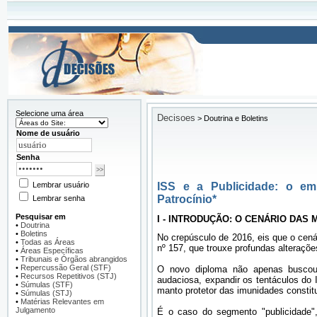
Selecione uma área
Decisoes
>
Doutrina e Boletins
Nome de usuário
Senha
Lembrar usuário
ISS e a Publicidade: o emb
Patrocínio*
Lembrar senha
Pesquisar em
I - INTRODUÇÃO: O CENÁRIO DAS
•
Doutrina
•
Boletins
No crepúsculo de 2016, eis que o cenár
•
Todas as Áreas
nº 157, que trouxe profundas alteraçõ
•
Áreas Específicas
•
Tribunais e Órgãos abrangidos
•
Repercussão Geral (STF)
O novo diploma não apenas buscou 
•
Recursos Repetitivos (STJ)
audaciosa, expandir os tentáculos do
•
Súmulas (STF)
manto protetor das imunidades constit
•
Súmulas (STJ)
•
Matérias Relevantes em
Julgamento
É o caso do segmento "publicidade",