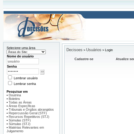
Selecione uma área
Decisoes
Usuários
>
>
Login
Nome de usuário
Cadastre-se
Atualize se
Senha
Lembrar usuário
Lembrar senha
Pesquisar em
•
Doutrina
•
Boletins
•
Todas as Áreas
•
Áreas Específicas
•
Tribunais e Órgãos abrangidos
•
Repercussão Geral (STF)
•
Recursos Repetitivos (STJ)
•
Súmulas (STF)
•
Súmulas (STJ)
•
Matérias Relevantes em
Julgamento