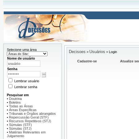
Selecione uma área
Decisoes
Usuários
>
>
Login
Nome de usuário
Cadastre-se
Atualize se
Senha
Lembrar usuário
Lembrar senha
Pesquisar em
•
Doutrina
•
Boletins
•
Todas as Áreas
•
Áreas Específicas
•
Tribunais e Órgãos abrangidos
•
Repercussão Geral (STF)
•
Recursos Repetitivos (STJ)
•
Súmulas (STF)
•
Súmulas (STJ)
•
Matérias Relevantes em
Julgamento