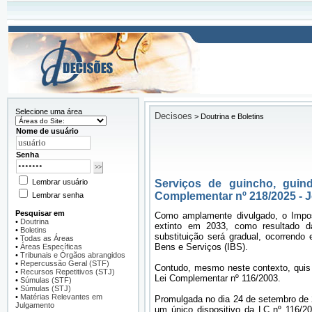
Selecione uma área
Decisoes
>
Doutrina e Boletins
Nome de usuário
Senha
Lembrar usuário
Serviços de guincho, guin
Complementar nº 218/2025 - J
Lembrar senha
Pesquisar em
Como amplamente divulgado, o Impos
•
Doutrina
extinto em 2033, como resultado da
•
Boletins
substituição será gradual, ocorrendo
•
Todas as Áreas
Bens e Serviços (IBS).
•
Áreas Específicas
•
Tribunais e Órgãos abrangidos
•
Repercussão Geral (STF)
Contudo, mesmo neste contexto, quis 
•
Recursos Repetitivos (STJ)
Lei Complementar nº 116/2003.
•
Súmulas (STF)
•
Súmulas (STJ)
•
Matérias Relevantes em
Promulgada no dia 24 de setembro de 
Julgamento
um único dispositivo da LC nº 116/20