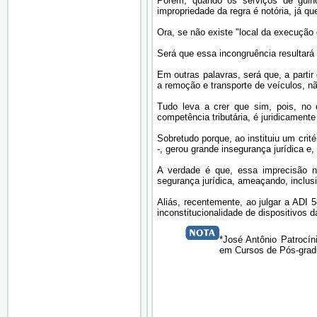
Porém, quando os serviços de guinc
impropriedade da regra é notória, já q
Ora, se não existe "local da execução 
Será que essa incongruência resultará
Em outras palavras, será que, a partir
a remoção e transporte de veículos, 
Tudo leva a crer que sim, pois, no 
competência tributária, é juridicament
Sobretudo porque, ao instituiu um crit
-, gerou grande insegurança jurídica e
A verdade é que, essa imprecisão na 
segurança jurídica, ameaçando, inclusiv
Aliás, recentemente, ao julgar a ADI
inconstitucionalidade de dispositivos 
*José Antônio Patrocí
em Cursos de Pós-gradua