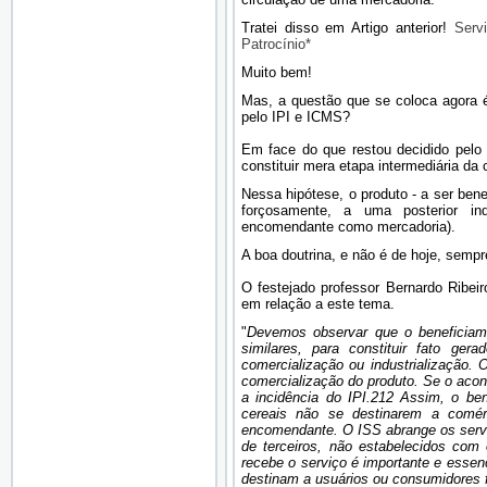
Tratei disso em Artigo anterior!
Serv
Patrocínio*
Muito bem!
Mas, a questão que se coloca agora 
pelo IPI e ICMS?
Em face do que restou decidido pelo 
constituir mera etapa intermediária da 
Nessa hipótese, o produto - a ser bene
forçosamente, a uma posterior ind
encomendante como mercadoria).
A boa doutrina, e não é de hoje, sempr
O festejado professor Bernardo Ribei
em relação a este tema.
"
Devemos observar que o beneficiame
similares, para constituir fato ge
comercialização ou industrialização. 
comercialização do produto. Se o acon
a incidência do IPI.212 Assim, o ben
cereais não se destinarem a comér
encomendante. O ISS abrange os servi
de terceiros, não estabelecidos com 
recebe o serviço é importante e essen
destinam a usuários ou consumidores f