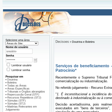
Selecione uma área
Decisoes
>
Doutrina e Boletins
Nome de usuário
Senha
Lembrar usuário
Serviços de beneficiamento 
Patrocínio*
Lembrar senha
Pesquisar em
Recentemente o Supremo Tribunal Fed
•
Doutrina
comercialização ou industrialização.
•
Boletins
•
Todas as Áreas
No referido julgamento - Recurso Extraor
•
Áreas Específicas
•
Tribunais e Órgãos abrangidos
"
1. É inconstitucional a incidência 
•
Repercussão Geral (STF)
•
Recursos Repetitivos (STJ)
destinado à industrialização ou à come
•
Súmulas (STF)
•
Súmulas (STJ)
Decisão acertadíssima, pois realm
•
Matérias Relevantes em
executados em "bens de terceiros", 
Julgamento
circulação de uma mercadoria.