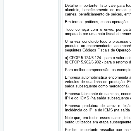
Detalhe importante: Isto vale para t
alumínio, beneficiamento de metais p
carnes, beneficiamento de peixes, entr
Em termos práticos, essas operações 
Tudo começa com o envio, por parte
amparada por uma nota fiscal de remes
Uma vez concluído todo o processo de
produtos ao encomendante, acompanhad
seguintes Códigos Fiscais de Operaç
a) CFOP 5.124/6.124 - para o valor cob
b) CFOP 5.902/6.902 - para o retorno 
Para melhor compreensão, os exemplos
Empresa automobilística encomenda a 
veículos de sua linha de produção. E
saída subsequente como mercadoria).
Empresa fabricante de camisas, encome
IPI e do ICMS (na saída subsequente 
Empresa produtora de arroz e feijã
Incidência do IPI e do ICMS (na saíd
Note que, em todos esses casos, trib
serão utilizados em etapa subsequente
Por fim, importante ressaltar que, na