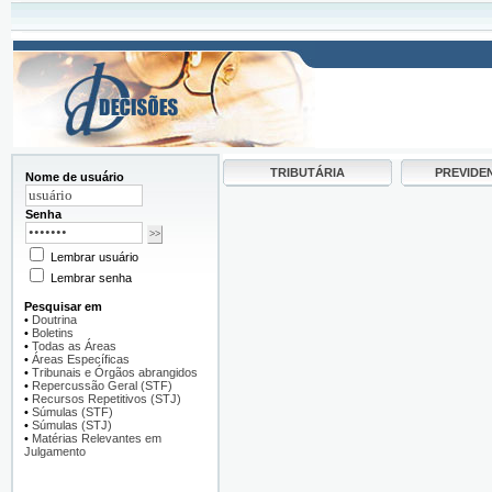
TRIBUTÁRIA
PREVIDE
Nome de usuário
Senha
Lembrar usuário
Lembrar senha
Pesquisar em
•
Doutrina
•
Boletins
•
Todas as Áreas
•
Áreas Específicas
•
Tribunais e Órgãos abrangidos
•
Repercussão Geral (STF)
•
Recursos Repetitivos (STJ)
•
Súmulas (STF)
•
Súmulas (STJ)
•
Matérias Relevantes em
Julgamento