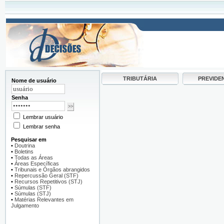
TRIBUTÁRIA
PREVIDE
Nome de usuário
Senha
Lembrar usuário
Lembrar senha
Pesquisar em
•
Doutrina
•
Boletins
•
Todas as Áreas
•
Áreas Específicas
•
Tribunais e Órgãos abrangidos
•
Repercussão Geral (STF)
•
Recursos Repetitivos (STJ)
•
Súmulas (STF)
•
Súmulas (STJ)
•
Matérias Relevantes em
Julgamento