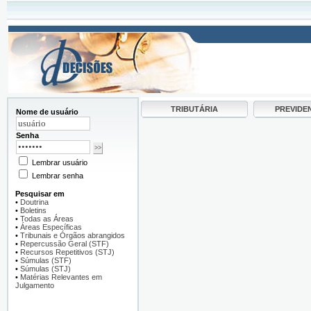
TRIBUTÁRIA
PREVIDE
Nome de usuário
Senha
Lembrar usuário
Lembrar senha
Pesquisar em
•
Doutrina
•
Boletins
•
Todas as Áreas
•
Áreas Específicas
•
Tribunais e Órgãos abrangidos
•
Repercussão Geral (STF)
•
Recursos Repetitivos (STJ)
•
Súmulas (STF)
•
Súmulas (STJ)
•
Matérias Relevantes em
Julgamento